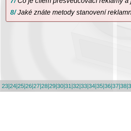
Co je cílem přesvědčovací reklamy a j
Jaké znáte metody stanovení reklamn
23
|
24
|
25
|
26
|
27
|
28
|
29
|
30
|
31
|
32
|
33
|
34
|
35
|
36
|
37
|
38
|