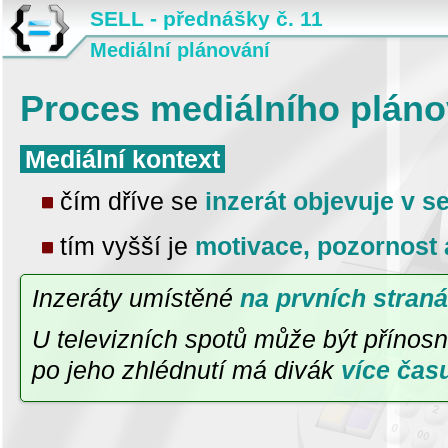
SELL - přednášky č. 11
Mediální plánování
Proces mediálního pláno
Mediální kontext
čím dříve se
inzerát objevuje v s
tím vyšší je
motivace, pozornost 
Inzeráty umístěné
na prvních stran
U televizních spotů může být přínosn
po jeho zhlédnutí má divák
více čas