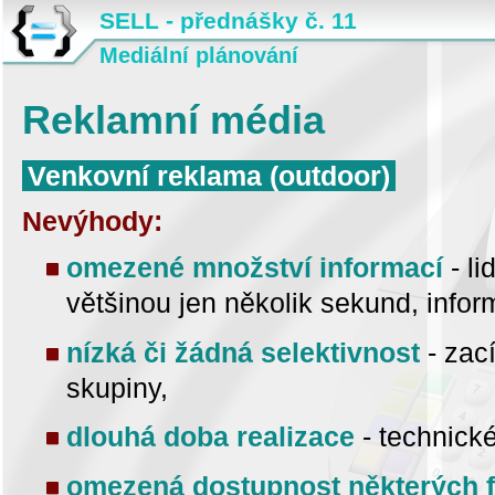
SELL - přednášky č. 11
Mediální plánování
Reklamní média
Venkovní reklama (outdoor)
Nevýhody:
omezené množství informací
- li
většinou jen několik sekund, infor
nízká či žádná selektivnost
- zací
skupiny,
dlouhá doba realizace
- technické
omezená dostupnost některých 