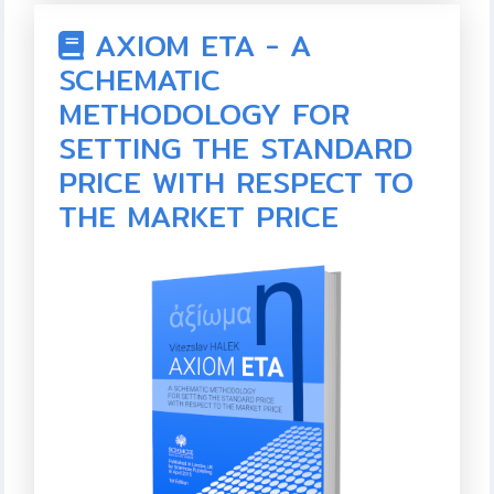
oceňování nejčastěji.
AXIOM ETA - A
Autor:
Dr. Ing. Vítězslav Hálek, MBA, Ph.D.
SCHEMATIC
ISBN:
METHODOLOGY FOR
SETTING THE STANDARD
Formát:
PDF, 11 stran
PRICE WITH RESPECT TO
Rok vydání:
2015
THE MARKET PRICE