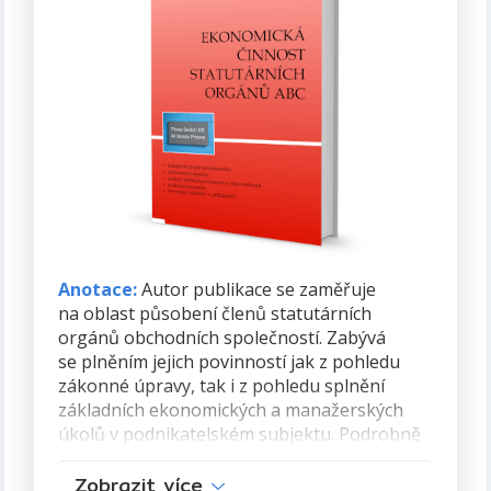
o tuto problematiku nebo subjekty, kterých
se může insolvence týkat.
Autor:
Dr. Ing. Vítězslav Hálek, MBA, Ph.D.
ISBN:
978-80-89364-20-6
Formát:
PDF, 232 stran
Rok vydání:
2011 (první vydání)
Anotace:
Autor publikace se zaměřuje
na oblast působení členů statutárních
orgánů obchodních společností. Zabývá
se plněním jejich povinností jak z pohledu
zákonné úpravy, tak i z pohledu splnění
základních ekonomických a manažerských
úkolů v podnikatelském subjektu. Podrobně
a velmi názorně jsou v publikaci uspořádány
Zobrazit více
povinnosti managementu i členů