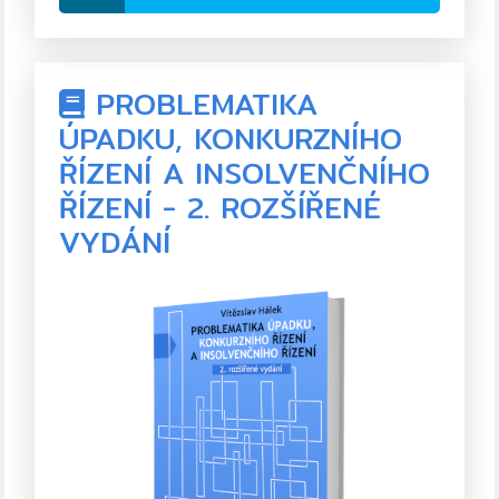
ISBN:
978-80-89364-37-4
Formát:
PDF, 85 stran
PROBLEMATIKA
Rok vydání:
2012 (první vydání)
ÚPADKU, KONKURZNÍHO
ŘÍZENÍ A INSOLVENČNÍHO
ŘÍZENÍ - 2. ROZŠÍŘENÉ
VYDÁNÍ