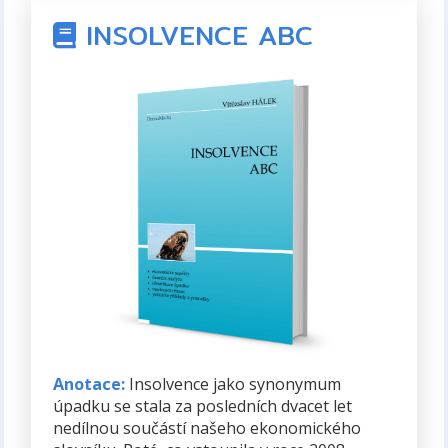
Autor:
doc. Ing. Stanislav Rošický, CSc., doc.
INSOLVENCE ABC
Ing. Svatopluk Mareš, CSc., doc. PaedDr.
Jiří Štyrský, CSc., Dr. Ing. Vítězslav Hálek,
MBA, Ing. Vladimír Krupka
ISBN:
978-80-89364-34-3
Formát:
PDF, 672 stran
Rok vydání:
2010 (první vydání)
Anotace:
Insolvence jako synonymum
úpadku se stala za posledních dvacet let
nedílnou součástí našeho ekonomického