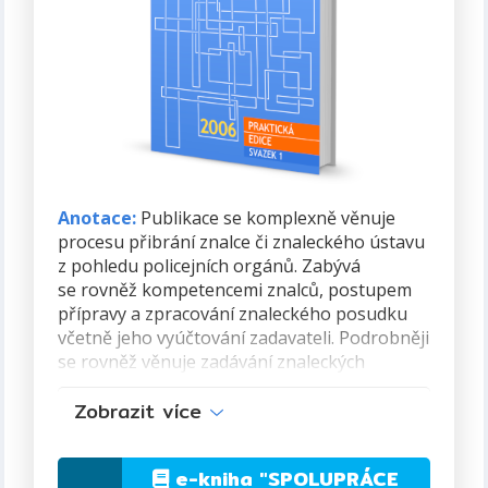
minimálně vodítkem pro osoby, které se
na výkon těchto funkcí připravují, nebo je již
vykonávají.
Autor:
Dr. Ing. Vítězslav Hálek, MBA, Ph.D.
ISBN:
978-80-89364-39-8
Formát:
PDF, 240 stran
Anotace:
Publikace se komplexně věnuje
Rok vydání:
2012 (první vydání)
procesu přibrání znalce či znaleckého ústavu
z pohledu policejních orgánů. Zabývá
se rovněž kompetencemi znalců, postupem
přípravy a zpracování znaleckého posudku
včetně jeho vyúčtování zadavateli. Podrobněji
se rovněž věnuje zadávání znaleckých
posudků v oboru ekonomiky a otázkám
Zobrazit více
trestní odpovědnosti znalců.
Autor:
Dr. Ing. Vítězslav Hálek, MBA, Ph.D.
e-kniha
"SPOLUPRÁCE