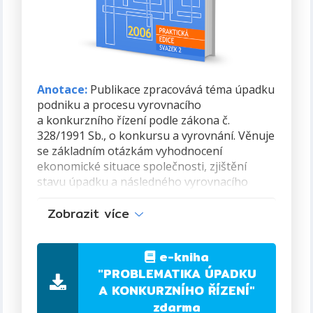
Anotace:
Publikace zpracovává téma úpadku
podniku a procesu vyrovnacího
a konkurzního řízení podle zákona č.
328/1991 Sb., o konkursu a vyrovnání. Věnuje
se základním otázkám vyhodnocení
ekonomické situace společnosti, zjištění
stavu úpadku a následného vyrovnacího
či konkurzního řízení zejména z pohledu
Zobrazit více
vyšetřování trestné činnosti s tím související.
Otázky konkurzu jsou řešeny až do úplné
likvidace podniku. Vše je v publikaci doplněno
e-kniha
řadou praktických příkladů.
"PROBLEMATIKA ÚPADKU
Autor:
Dr. Ing. Vítězslav Hálek, MBA, Ph.D.
A KONKURZNÍHO ŘÍZENÍ"
zdarma