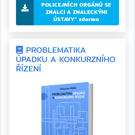
ISBN:
978-80-89364-35-0
POLICEJNÍCH ORGÁNŮ SE
ZNALCI A ZNALECKÝMI
Formát:
PDF, 32 stran
ÚSTAVY"
zdarma
Rok vydání:
2012 (první vydání)
PROBLEMATIKA
ÚPADKU A KONKURZNÍHO
ŘÍZENÍ