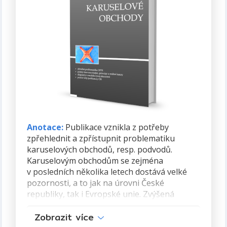
mohou seznámit všichni zájemci o oblast
základů managementu a marketingu.
Autor:
Dr. Ing. Vítězslav Hálek, MBA, Ph.D.
ISBN:
978-80-260-9723-5
Formát:
PDF, 286 stran
Rok vydání:
2016 (první vydání)
Anotace:
Publikace vznikla z potřeby
zpřehlednit a zpřístupnit problematiku
karuselových obchodů, resp. podvodů.
Karuselovým obchodům se zejména
v posledních několika letech dostává velké
pozornosti, a to jak na úrovni České
republiky, tak i Evropské unie. Zvýšená
pozornost plně koresponduje s rostoucími
Zobrazit více
úniky při výběru daní v oblasti z daně