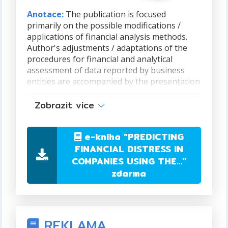
Anotace:
The publication is focused
primarily on the possible modifications /
applications of financial analysis methods.
Author's adjustments / adaptations of the
procedures for financial and analytical
assessment of data reported by business
entities are accompanied by the presentation
of his own model. The present text provides
Zobrazit více
an analysis / description of the model called
Come Clean Bankruptcy (CCB for short). The
construction of the model is a result of the
e-kniha
"PREDICTING
author’s personal belief that there is a need
FINANCIAL DISTRESS IN
for such model. The conclusions resulting
COMPANIES USING THE…"
from the application of the CCB indicator
have not yet been comprehensively
zdarma
presented in the professional literature.
Autor:
Dr. Ing. Vítězslav Hálek, MBA, Ph.D.
REKLAMA,
ISBN:
978-1-9993071-8-9