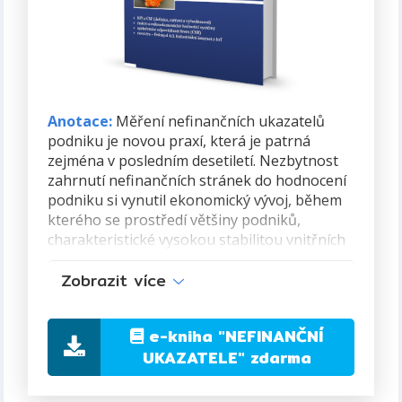
Anotace:
Měření nefinančních ukazatelů
podniku je novou praxí, která je patrná
zejména v posledním desetiletí. Nezbytnost
zahrnutí nefinančních stránek do hodnocení
podniku si vynutil ekonomický vývoj, během
kterého se prostředí většiny podniků,
charakteristické vysokou stabilitou vnitřních
i vnějších podmínek, změnilo na vysoce
Zobrazit více
nestabilní prostředí s globální konkurencí
a rychlým technologickým pokrokem.
e-kniha
"NEFINANČNÍ
Publikace definuje pojmy z oblasti
UKAZATELE"
zdarma
nefinančních ukazatelů tj. kritické faktory
úspěchu (CSF), klíčové ukazatele výkonnosti
(KPI) a návaznost mezi nimi včetně