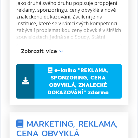
jako druhá svého druhu popisuje propojení
reklamy, sponzoringu, ceny obvyklé a nově
znaleckého dokazování. Zacílení je na
instituce, které se v rámci svých kompetencí
zabývají problematikou ceny obvyklé v širších
souvislostech. Jedná se o Soudy, Státní
zastupitelství, Policii ČR, Správce daně, Celní
Zobrazit více
správu. Text najde uplatnění současně
u podnikatelů a široké odborné i laické
veřejnosti. Autor prezentuje vlastní
e-kniha
"REKLAMA,
metodologický pohled na výpočet ceny
SPONZORING, CENA
obvyklé formou Axiomu Éta, doplněný o
OBVYKLÁ, ZNALECKÉ
koeficienty aktivit, který dokumentuje
na praktických příkladech.
DOKAZOVÁNÍ"
zdarma
Autor:
Dr. Ing. Vítězslav Hálek, MBA, Ph.D.
ISBN:
978-80-270-9122-5
MARKETING, REKLAMA,
Formát:
PDF, 339 stran
CENA OBVYKLÁ