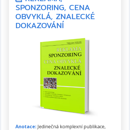
SPONZORING, CENA
Formát:
PDF, 294 stran
OBVYKLÁ, ZNALECKÉ
Rok vydání:
2021 (první vydání)
DOKAZOVÁNÍ
Anotace:
Jedinečná komplexní publikace,