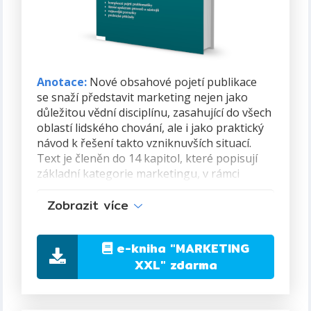
Rok vydání:
2009 (první vydání)
Anotace:
Nové obsahové pojetí publikace
se snaží představit marketing nejen jako
důležitou vědní disciplínu, zasahující do všech
oblastí lidského chování, ale i jako praktický
návod k řešení takto vzniknuvších situací.
Text je členěn do 14 kapitol, které popisují
základní kategorie marketingu, v rámci
komplexního pohledu na problematiku je
Zobrazit více
zařazena i část věnovaná marketingu obcí
a inovačním strategiím. Každá kapitola má
pevnou strukturu, jako je úvod, definice,
e-kniha
"MARKETING
příklady z praxe a grafy. Z tohoto pohledu je
XXL"
zdarma
proto vítanou pomůckou zejména široké
studentské obci, což nevylučuje využití i u
dalších zájmových skupin.