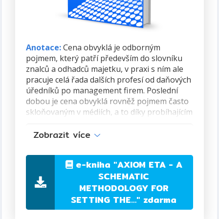
Anotace:
Cena obvyklá je odborným
pojmem, který patří především do slovníku
znalců a odhadců majetku, v praxi s ním ale
pracuje celá řada dalších profesí od daňových
úředníků po management firem. Poslední
dobou je cena obvyklá rovněž pojmem často
skloňovaným v médiích, a to díky probíhajícím
soudním řízením známých ekonomických
Zobrazit více
trestních kauz. Za účelem vyhodnocení
užívání ceny obvyklé v oceňovací praxi byl
zpracován i průzkum ve znalecké praxi.
e-kniha
"AXIOM ETA - A
SCHEMATIC
Konečným výsledkem se stalo zformulování
METHODOLOGY FOR
axiomu éta, jako definice nezbytných
východisek pro stanovení ceny obvyklé a na
SETTING THE…"
zdarma
jeho základě i vytvoření schematické