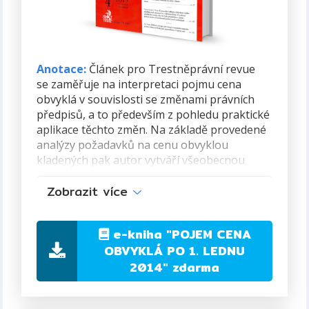
Anotace:
Článek pro Trestněprávní revue
se zaměřuje na interpretaci pojmu cena
obvyklá v souvislosti se změnami právních
předpisů, a to především z pohledu praktické
aplikace těchto změn. Na základě provedené
analýzy požadavků na cenu obvyklou
kladených pak autor vytváří všeobecnou
definici ceny obvyklé ve formě axiomu éta
Zobrazit více
a na něj navazující schematickou metodiku
stanovení ceny obvyklé vyhovující zákonným
ustanovením i trestně-právní praxi,
e-kniha
"POJEM CENA
především v souvislosti s ekonomickým
OBVYKLÁ PO 1. LEDNU
vyzněním judikátu Nejvyššího soudu č.j. 6 Tdo
2014"
zdarma
545/2009. Součástí je i návod k praktické
aplikaci zpracované metodiky na vybrané
kategorie majetku, které jsou předmětem