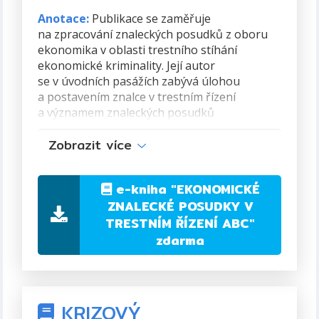
Anotace:
Publikace se zaměřuje
na zpracování znaleckých posudků z oboru
ekonomika v oblasti trestního stíhání
ekonomické kriminality. Její autor
se v úvodních pasážích zabývá úlohou
a postavením znalce v trestním řízení
a významem znaleckých posudků
zpracovávaných při vyšetřování hospodářské
Zobrazit více
a další ekonomické trestné činnosti. Právě
oblast ekonomické kriminality prochází
neustálým vývojem, a proto autor celý text
e-kniha
"EKONOMICKÉ
postavil na velkém množství praktických
ZNALECKÉ POSUDKY V
příkladů a rovněž judikátů vztahujících
TRESTNÍM ŘÍZENÍ ABC"
se k této oblasti.
zdarma
Publikace si klade za cíl podat ucelený
přehled o postupu zadání znaleckých
posudků, spolupráci orgánů činných
v trestním řízení se znalci a rovněž
KRIZOVÝ
o samotném způsobu zpracování