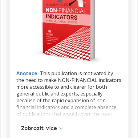
Anotace:
This publication is motivated by
the need to make NON-FINANCIAL indicators
more accessible to and clearer for both
general public and experts, especially
because of the rapid expansion of non-
financial indicators and a complete absence
of publications that would cover the topic.
The author wishes to present, in a
Zobrazit více
popularising manner, an overall summary
plus examples from practice rather than