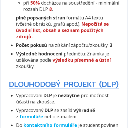
při
50%
docházce na soustředění - minimální
rozsah DLP
8
,
plně popsaných stran
formátu A4 textu
(včetně obrázků, grafů apod.).
Nepočítá se
úvodní list, obsah a seznam použitých
zdrojů.
Počet pokusů
na získání zápočtu/zkoušky:
3
Výsledné hodnocení
předmětu: Známka je
udělována podle
výsledku písemné a ústní
zkoušky.
DLOUHODOBÝ PROJEKT (DLP)
Vypracování
DLP
je
nezbytné
pro možnost
účasti na zkoušce.
Vypracovaný
DLP
se zasílá
výhradně
z
formuláře
nebo e-mailem.
Do
kontaktního formuláře
je student povinen