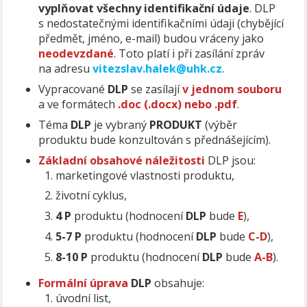
vyplňovat všechny identifikační údaje
. DLP
s nedostatečnými identifikačními údaji (chybějící
předmět, jméno, e-mail) budou vráceny jako
neodevzdané
. Toto platí i při zasílání zpráv
na adresu
vitezslav.halek@uhk.cz
.
Vypracované
DLP
se zasílají
v jednom souboru
a ve formátech
.doc (.docx) nebo .pdf
.
Téma
DLP
je vybraný
PRODUKT
(výběr
produktu bude konzultován s přednášejícím).
Základní obsahové náležitosti
DLP jsou:
marketingové vlastnosti produktu,
životní cyklus,
4 P
produktu (hodnocení
DLP
bude
E
),
5-7 P
produktu (hodnocení
DLP
bude
C-D
),
8-10 P
produktu (hodnocení
DLP
bude
A-B
).
Formální úprava
DLP
obsahuje:
úvodní list,