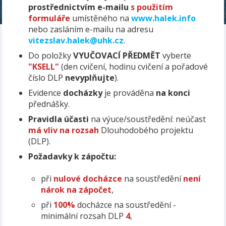
prostřednictvím e-mailu
s použitím
formuláře
umístěného na
www.halek.info
nebo zasláním e-mailu na adresu
vitezslav.halek@uhk.cz
.
Do položky
VYUČOVACÍ PŘEDMĚT
vyberte
"KSELL"
(den cvičení, hodinu cvičení a pořadové
číslo DLP
nevyplňujte
).
Evidence
docházky
je prováděna
na konci
přednášky.
Pravidla účasti
na výuce/soustředění: neúčast
má vliv na rozsah
Dlouhodobého projektu
(DLP).
Požadavky k zápočtu:
při
nulové docházce
na soustředění
není
nárok na zápočet
,
při
100%
docházce na soustředění -
minimální rozsah DLP
4
,